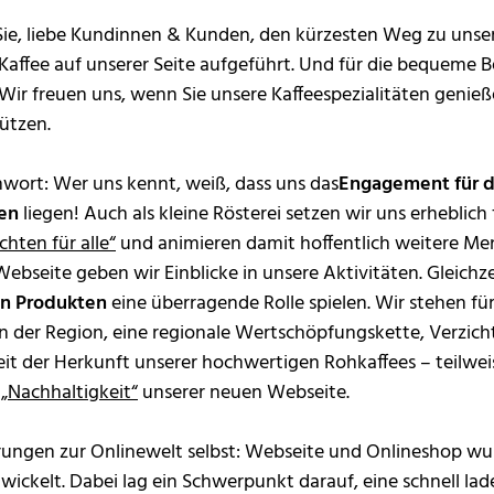
 Sie, liebe Kundinnen & Kunden, den kürzesten Weg zu unser
 Kaffee auf unserer Seite aufgeführt. Und für die bequeme 
 Wir freuen uns, wenn Sie unsere Kaffeespezialitäten genieß
ützen.
hwort: Wer uns kennt, weiß, dass uns das
Engagement für di
en
liegen! Auch als kleine Rösterei setzen wir uns erheblich 
hten für alle“
und animieren damit hoffentlich weitere M
bseite geben wir Einblicke in unsere Aktivitäten. Gleichze
en Produkten
eine überragende Rolle spielen. Wir stehen fü
 in der Region, eine regionale Wertschöpfungskette, Verzic
t der Herkunft unserer hochwertigen Rohkaffees – teilwei
 „Nachhaltigkeit“
unserer neuen Webseite.
terungen zur Onlinewelt selbst: Webseite und Onlineshop 
ickelt. Dabei lag ein Schwerpunkt darauf, eine schnell la