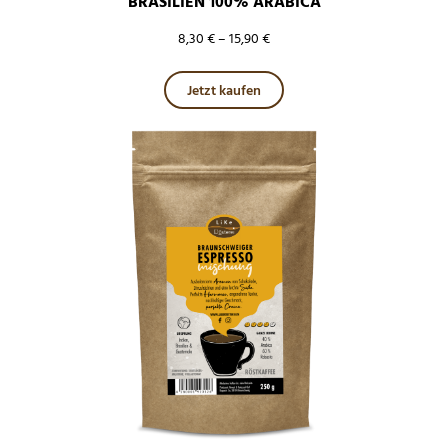
BRASILIEN 100% ARABICA
8,30
€
–
15,90
€
Dieses Produkt weist mehre
Jetzt kaufen