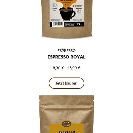
ESPRESSO
ESPRESSO ROYAL
8,30
€
–
15,90
€
Dieses Produkt weist mehre
Jetzt kaufen