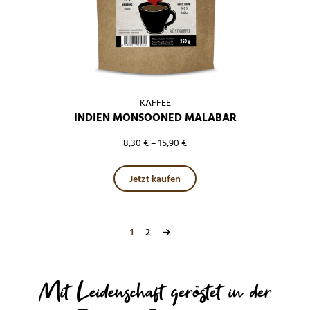
KAFFEE
INDIEN MONSOONED MALABAR
8,30
€
–
15,90
€
Dieses Produkt weist mehre
Jetzt kaufen
1
2
→
Mit Leidenschaft geröstet in der