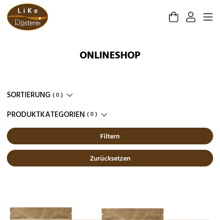
Zum Inhalt springen
ONLINESHOP
SORTIERUNG
( 0 )
PRODUKTKATEGORIEN
( 0 )
Produktfilter
Filtern
Zurücksetzen